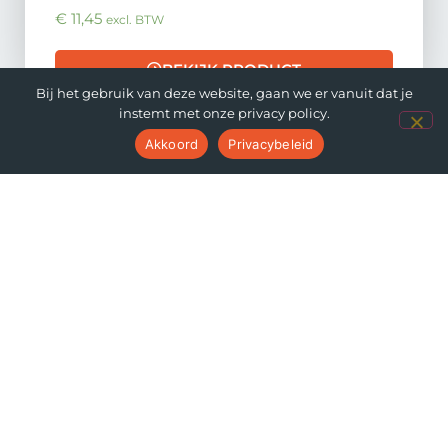
€
11,45
excl. BTW
BEKIJK PRODUCT
Bij het gebruik van deze website, gaan we er vanuit dat je
instemt met onze privacy policy.
Akkoord
Privacybeleid
Zettex Airjet Economy...