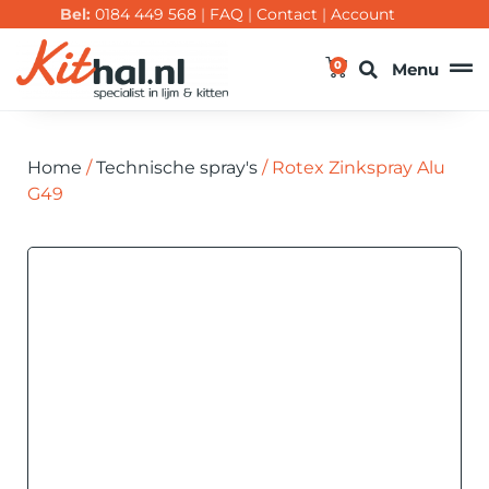
Bel:
0184 449 568
|
FAQ
|
Contact
|
Account
0
Menu
Home
/
Technische spray's
/ Rotex Zinkspray Alu
G49