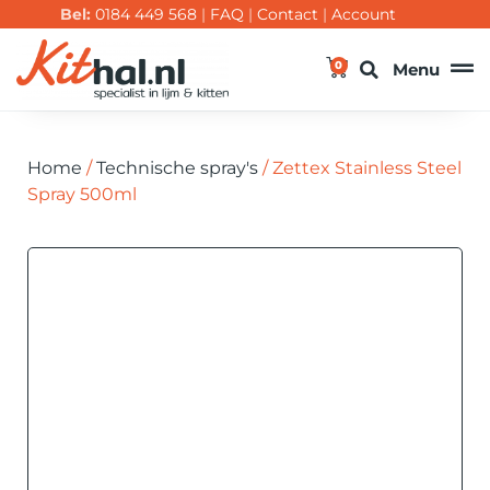
Bel:
0184 449 568
|
FAQ
|
Contact
|
Account
0
Menu
Home
/
Technische spray's
/ Zettex Stainless Steel
Spray 500ml