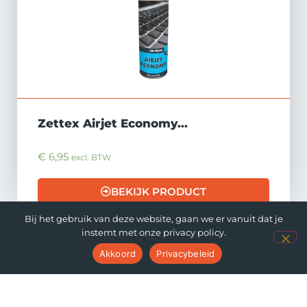
Zettex Airjet Economy...
€
6,95
excl. BTW
BEKIJK PRODUCT
Bij het gebruik van deze website, gaan we er vanuit dat je
instemt met onze privacy policy.
Akkoord
Privacybeleid