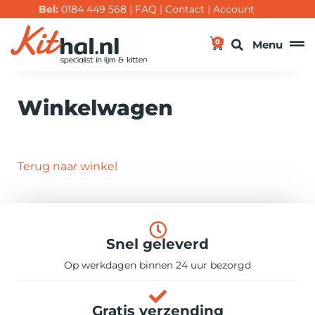
Bel:
0184 449 568
|
FAQ
|
Contact
|
Account
0
Menu
Winkelwagen
Terug naar winkel
Snel geleverd
Op werkdagen binnen 24 uur bezorgd
Gratis verzending