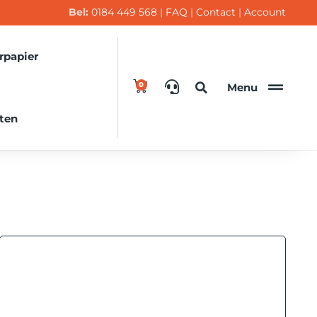
Bel:
0184 449 568
|
FAQ
|
Contact
|
Account
rpapier
0
Menu
cten