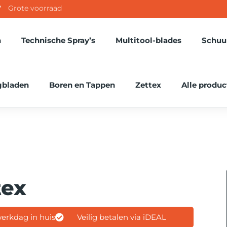
Grote voorraad
n
Technische Spray’s
Multitool-blades
Schuu
gbladen
Boren en Tappen
Zettex
Alle produ
tex
erkdag in huis
Veilig betalen via iDEAL