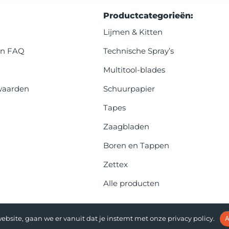
:
Productcategorieën:
Lijmen & Kitten
en FAQ
Technische Spray’s
Multitool-blades
waarden
Schuurpapier
Tapes
Zaagbladen
Boren en Tappen
Zettex
Alle producten
ebsite, gaan we er vanuit dat je instemt met onze privacy policy.
A