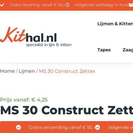
Gratis levering vanaf € 50,-
Volgende werkdag in huis
Lijmen & Kitte
Tapes
Zaa
Home
/
Lijmen
/ MS 30 Construct Zettex
Prijs vanaf:
€
4,25
MS 30 Construct Zet
Gratis verzending vanaf € 50,-
Volgende w