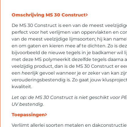
Omschrijving
MS 30 Construct
De MS 30 Construct is een van de meest veelzijdige
perfect voor het verlijmen van oppervlakten en cons
van de meest veelzijdige lijmsoorten; hij kan name
en om gaten en kieren mee af te dichten. Zo is deze
bijvoorbeeld de nieuwe tegels in je badkamer wil l
met deze MS polymeerkit dezelfde tegels daarna a
veelzijdig product, dan is de MS 30 Construct er e
een
heerlijk
gevoel wanneer je er zeker van kan zij
verouderingsbestendig is. Zo gaat jouw klusproje
kwaliteit.
Let op: de MS 30 Construct is niet geschikt voor P
UV bestendig.
Toepassingen
Verlijmt allerlei soorten metalen en dakconstructi