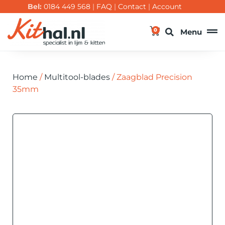
Bel:
0184 449 568
|
FAQ
|
Contact
|
Account
0
Menu
Home
/
Multitool-blades
/ Zaagblad Precision
35mm