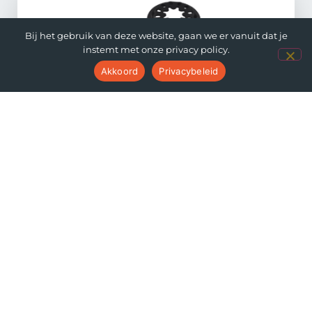
Bij het gebruik van deze website, gaan we er vanuit dat je
instemt met onze privacy policy.
Akkoord
Privacybeleid
Zaagblad Bi-Metal 28m...
€
10,40
€
9,36
excl. BTW
BEKIJK PRODUCT