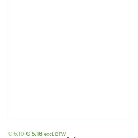
€
6,10
€
5,18
excl. BTW