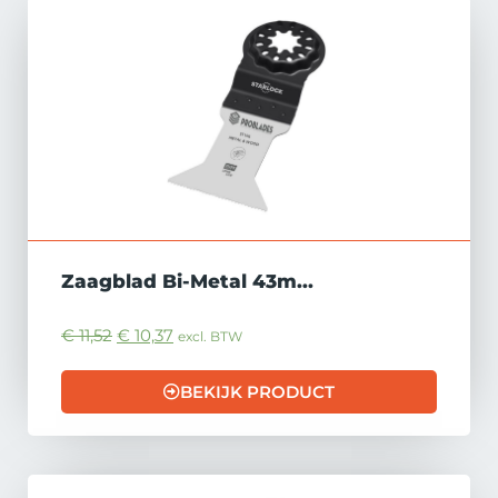
Zaagblad Bi-Metal 43m...
€
11,52
€
10,37
excl. BTW
BEKIJK PRODUCT