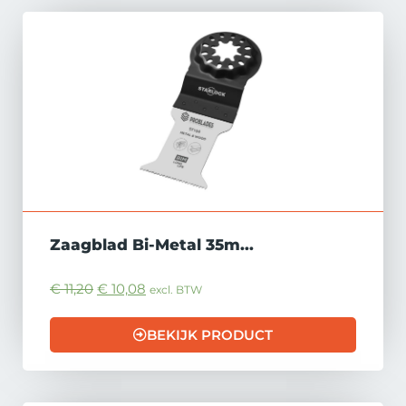
Zaagblad Bi-Metal 35m...
€
11,20
€
10,08
excl. BTW
BEKIJK PRODUCT