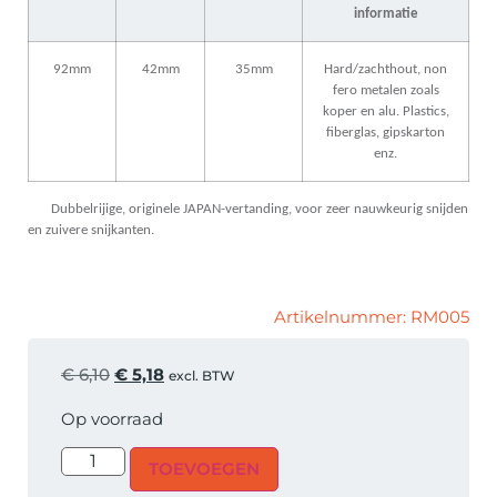
informatie
92mm
42mm
35mm
Hard/zachthout, non
fero metalen zoals
koper en alu. Plastics,
fiberglas, gipskarton
enz.
Dubbelrijige, originele JAPAN-vertanding, voor zeer nauwkeurig snijden
en zuivere snijkanten.
Artikelnummer: RM005
€
6,10
€
5,18
excl. BTW
Op voorraad
TOEVOEGEN