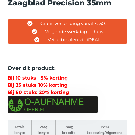
Zaagblad Precision 35mm
Gratis verzending vanaf € 50,-
Volgende werkdag in huis
Veilig betalen via iDEAL
Over dit product:
Bij 10 stuks 5% korting
Bij 25 stuks 10% korting
Bij 50 stuks 20% korting
Totale
Zaag
Zaag
Extra
lengte
lengte
breedte
toepassing/Algemene