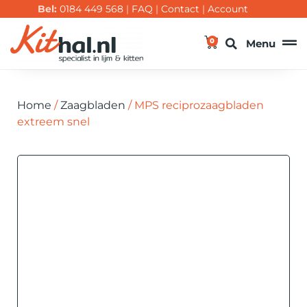
Bel:
0184 449 568
|
FAQ
|
Contact
|
Account
0
Menu
Home
/
Zaagbladen
/ MPS reciprozaagbladen
extreem snel